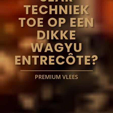
TECHNIEK
TOE OP EEN
DIKKE
WAGYU
ENTRECÔTE?
PREMIUM VLEES