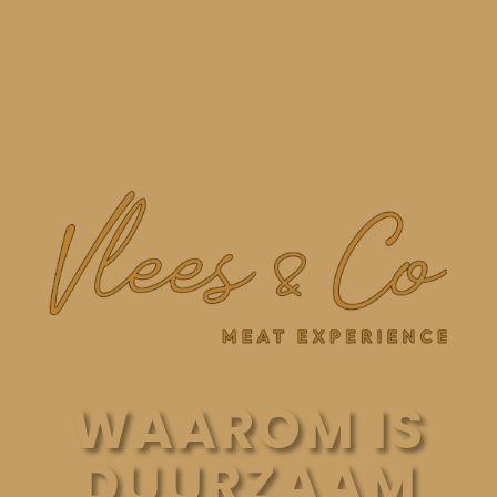
WAAROM IS
DUURZAAM