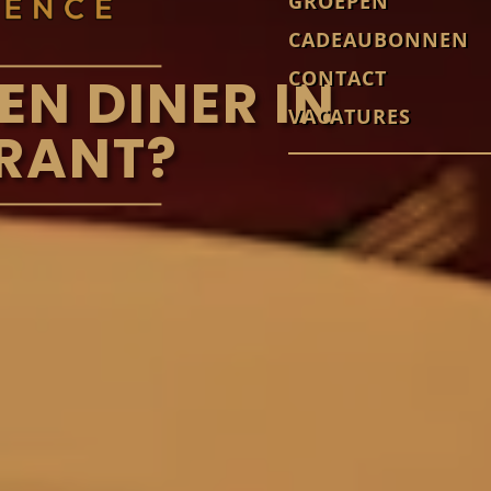
GROEPEN
CADEAUBONNEN
CONTACT
EN DINER IN
VACATURES
URANT?