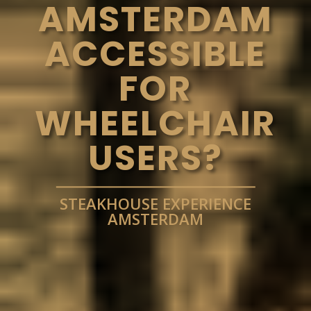
AMSTERDAM
ACCESSIBLE
FOR
WHEELCHAIR
USERS?
STEAKHOUSE EXPERIENCE
AMSTERDAM