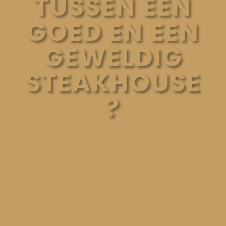
TUSSEN EEN
GOED EN EEN
GEWELDIG
STEAKHOUSE
?
GEEN CATEGORIE