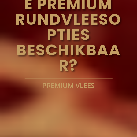
E PREMIUM
RUNDVLEESO
PTIES
BESCHIKBAA
R?
PREMIUM VLEES