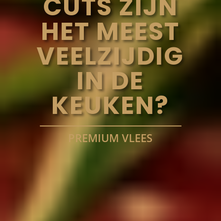
CUTS ZIJN
HET MEEST
VEELZIJDIG
IN DE
KEUKEN?
PREMIUM VLEES