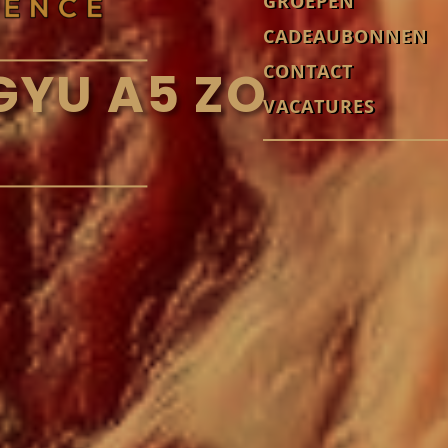
GROEPEN
CADEAUBONNEN
CONTACT
YU A5 ZO
VACATURES