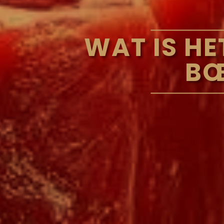
WAT IS HE
BŒ