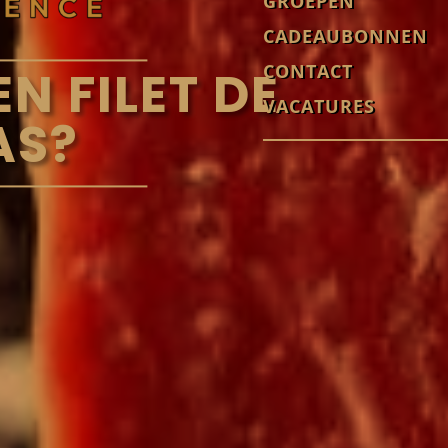
GROEPEN
CADEAUBONNEN
CONTACT
N FILET DE
VACATURES
AS?