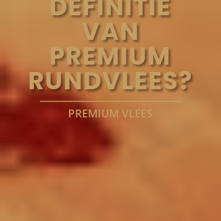
DEFINITIE
VAN
PREMIUM
RUNDVLEES?
PREMIUM VLEES