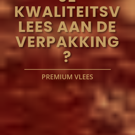
KWALITEITSV
LEES AAN DE
VERPAKKING
?
PREMIUM VLEES