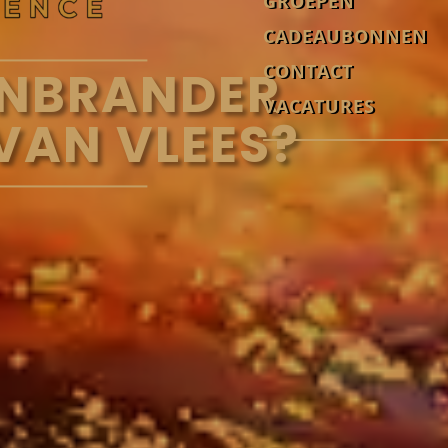
GROEPEN
CADEAUBONNEN
CONTACT
ENBRANDER
VACATURES
 VAN VLEES?