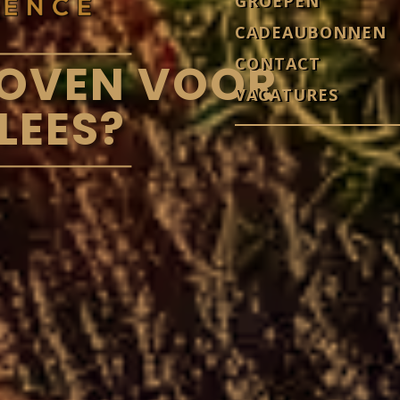
GROEPEN
CADEAUBONNEN
CONTACT
 OVEN VOOR
VACATURES
LEES?